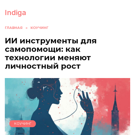
Перейти
к
Indiga
содержанию
ГЛАВНАЯ
»
КОУЧИНГ
ИИ инструменты для
самопомощи: как
технологии меняют
личностный рост
КОУЧИНГ