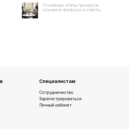
Основные этапы процесса
коучинга: вопросы и ответы
Получите 50 000 руб на
обучение
ов
Специалистам
Ответьте на 3 вопроса, чтобы
Сотрудничество
подать заявку на грант
Зарегистрироваться
Какую цель вы ставите на
Личный кабинет
обучение?
Освоить новую профессию