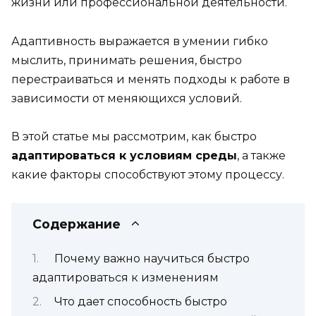
жизни или профессиональной деятельности.
Адаптивность выражается в умении гибко
мыслить, принимать решения, быстро
перестраиваться и менять подходы к работе в
зависимости от меняющихся условий.
В этой статье мы рассмотрим, как быстро
адаптироваться к условиям среды
, а также
какие факторы способствуют этому процессу.
Содержание
Почему важно научиться быстро
адаптироваться к изменениям
Что дает способность быстро