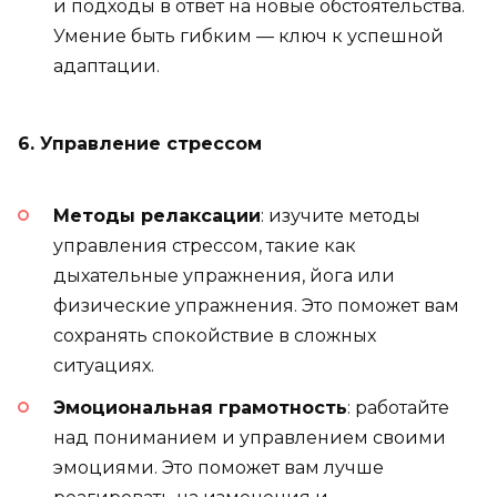
и подходы в ответ на новые обстоятельства.
Умение быть гибким — ключ к успешной
адаптации.
6. Управление стрессом
Методы релаксации
: изучите методы
управления стрессом, такие как
дыхательные упражнения, йога или
физические упражнения. Это поможет вам
сохранять спокойствие в сложных
ситуациях.
Эмоциональная грамотность
: работайте
над пониманием и управлением своими
эмоциями. Это поможет вам лучше