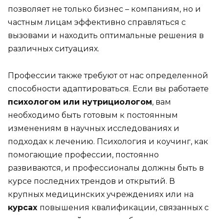
позволяет не только бизнес – компаниям, но и
частным лицам эффективно справляться с
вызовами и находить оптимальные решения в
различных ситуациях.
Профессии также требуют от нас определенной
способности адаптироваться. Если вы работаете
психологом или нутрициологом
, вам
необходимо быть готовым к постоянным
изменениям в научных исследованиях и
подходах к лечению. Психология и коучинг, как
помогающие профессии, постоянно
развиваются, и профессионалы должны быть в
курсе последних трендов и открытий. В
крупных медицинских учреждениях или на
курсах
повышения квалификации, связанных с