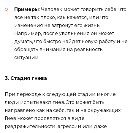
Примеры
: Человек может говорить себе, что
все не так плохо, как кажется, или что
изменения не затронут его жизнь.
Например, после увольнения он может
думать, что быстро найдет новую работу и не
обращать внимания на реальность
ситуации.
3. Стадия гнева
При переходе к следующей стадии многие
люди испытывают гнев. Это может быть
направлено как на себя, так и на окружающих.
Гнев может проявляться в виде
раздражительности, агрессии или даже