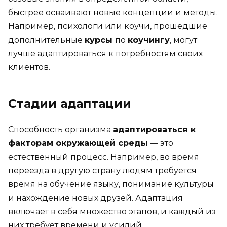
быстрее осваивают новые концепции и методы.
Например, психологи или коучи, прошедшие
дополнительные
курсы
по
коучингу
, могут
лучше адаптироваться к потребностям своих
клиентов.
Стадии адаптации
Способность организма
адаптироваться к
факторам окружающей среды
— это
естественный процесс. Например, во время
переезда в другую страну людям требуется
время на обучение языку, понимание культуры
и нахождение новых друзей. Адаптация
включает в себя множество этапов, и каждый из
них требует времени и усилий.