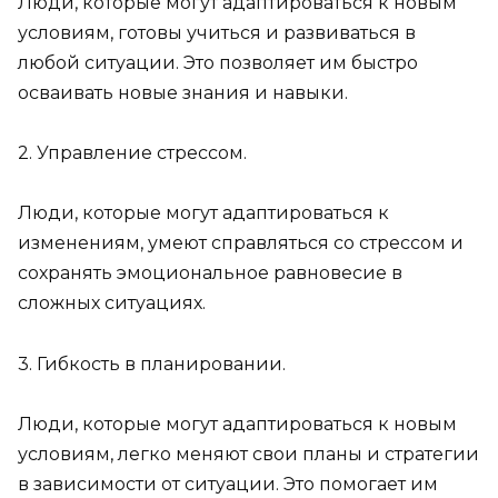
Люди, которые могут адаптироваться к новым
условиям, готовы учиться и развиваться в
любой ситуации. Это позволяет им быстро
осваивать новые знания и навыки.
2. Управление стрессом.
Люди, которые могут адаптироваться к
изменениям, умеют справляться со стрессом и
сохранять эмоциональное равновесие в
сложных ситуациях.
3. Гибкость в планировании.
Люди, которые могут адаптироваться к новым
условиям, легко меняют свои планы и стратегии
в зависимости от ситуации. Это помогает им