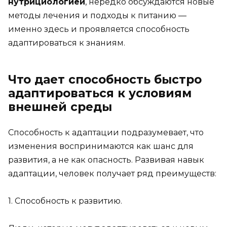
нутрициологией
, нередко обсуждаются новые
методы лечения и подходы к питанию —
именно здесь и проявляется способность
адаптироваться к знаниям.
Что дает способность быстро
адаптироваться к условиям
внешней среды
Способность к адаптации подразумевает, что
изменения воспринимаются как шанс для
развития, а не как опасность. Развивая навык
адаптации, человек получает ряд преимуществ:
1. Способность к развитию.