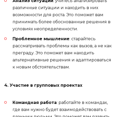
Анализ ситуации
: учитесь анализировать
различные ситуации и находить в них
возможности для роста. Это поможет вам
принимать более обоснованные решения в
условиях неопределенности.
Проблемное мышление
: старайтесь
рассматривать проблемы как вызов, а не как
преграду. Это поможет вам находить
альтернативные решения и адаптироваться
к новым обстоятельствам.
4. Участие в групповых проектах
Командная работа
: работайте в командах,
где вам нужно будет взаимодействовать с
разными людьми. Это поможет вам развить