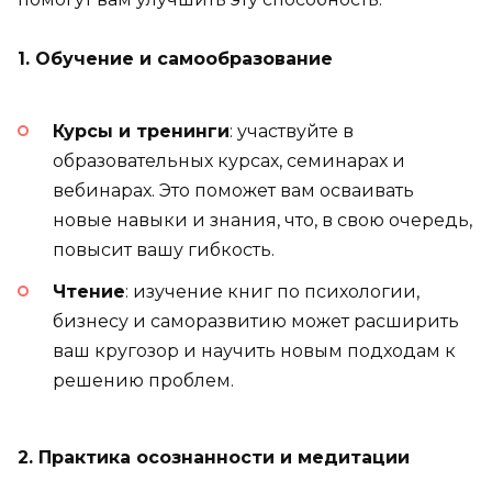
1. Обучение и самообразование
Курсы и тренинги
: участвуйте в
образовательных курсах, семинарах и
вебинарах. Это поможет вам осваивать
новые навыки и знания, что, в свою очередь,
повысит вашу гибкость.
Чтение
: изучение книг по психологии,
бизнесу и саморазвитию может расширить
ваш кругозор и научить новым подходам к
решению проблем.
2. Практика осознанности и медитации