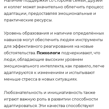
Наличие поддержки со стороны семьи, друзей
и коллег может значительно облегчить процесс
адаптации, предоставляя эмоциональные и
практические ресурсы.
Уровень образования и наличие определённых
навыков могут обеспечить людям инструменты
для эффективного реагирования на новые
обстоятельства.
Психологи
подчеркивают, что
люди, обладающие высоким уровнем
эмоционального интеллекта, как правило, легче
адаптируются к изменениям и испытывают
меньше стресса в новых ситуациях.
Любознательность и инициативность также
играют важную роль в развитии способности
адаптироваться. Эти качества способствуют