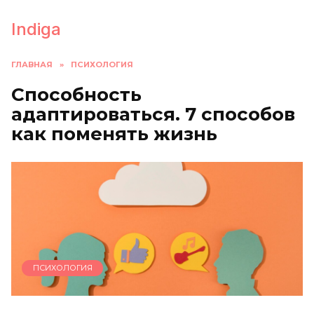
Перейти
к
Indiga
содержанию
ГЛАВНАЯ
»
ПСИХОЛОГИЯ
Способность
адаптироваться. 7 способов
как поменять жизнь
ПСИХОЛОГИЯ