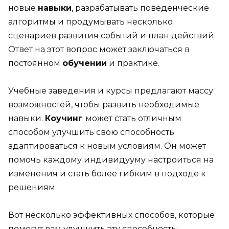
новые
навыки
, разрабатывать поведенческие
алгоритмы и продумывать несколько
сценариев развития событий и план действий.
Ответ на этот вопрос может заключаться в
постоянном
обучении
и практике.
Учебные заведения и курсы предлагают массу
возможностей, чтобы развить необходимые
навыки.
Коучинг
может стать отличным
способом улучшить свою способность
адаптироваться к новым условиям. Он может
помочь каждому индивидууму настроиться на
изменения и стать более гибким в подходе к
решениям.
Вот несколько эффективных способов, которые
помогут вам улучшить эту способность: