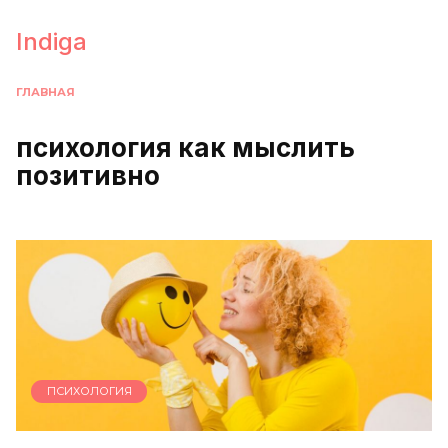
Перейти
к
Indiga
содержанию
ГЛАВНАЯ
психология как мыслить
позитивно
ПСИХОЛОГИЯ