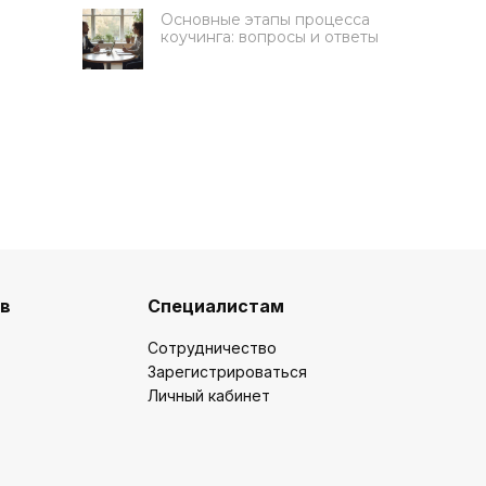
Основные этапы процесса
коучинга: вопросы и ответы
Получите 50 000 руб на
обучение
ов
Специалистам
Ответьте на 3 вопроса, чтобы
подать заявку на грант
Сотрудничество
Зарегистрироваться
Какую цель вы ставите на
Личный кабинет
обучение?
Освоить новую профессию
Развить карьеру / бизнес