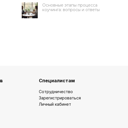
Основные этапы процесса
коучинга: вопросы и ответы
Получите 50 000 руб на
обучение
ов
Специалистам
Ответьте на 3 вопроса, чтобы
Сотрудничество
подать заявку на грант
Зарегистрироваться
Какую цель вы ставите на
Личный кабинет
обучение?
Освоить новую профессию