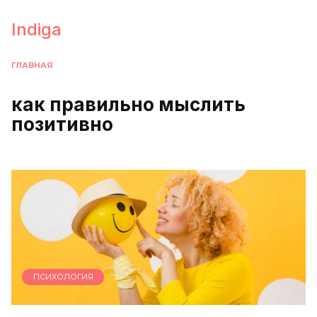
Перейти
к
Indiga
содержанию
ГЛАВНАЯ
как правильно мыслить
позитивно
ПСИХОЛОГИЯ