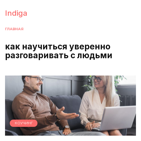
Перейти
к
Indiga
содержанию
ГЛАВНАЯ
как научиться уверенно
разговаривать с людьми
КОУЧИНГ