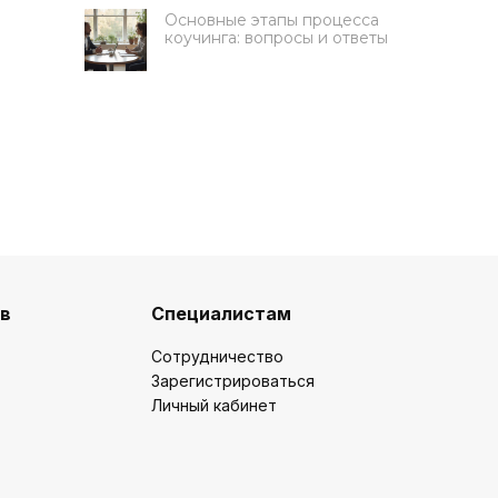
Основные этапы процесса
коучинга: вопросы и ответы
Получите 50 000 руб на
обучение
ов
Специалистам
Ответьте на 3 вопроса, чтобы
Сотрудничество
подать заявку на грант
Зарегистрироваться
Какую цель вы ставите на
Личный кабинет
обучение?
Освоить новую профессию