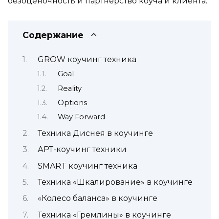
безоценочность и партнёрство коуча и клиента.
Содержание
GROW коучинг техника
Goal
Reality
Options
Way Forward
Техника Диснея в коучинге
АРТ-коучинг техники
SMART коучинг техника
Техника «Шкалирование» в коучинге
«Колесо баланса» в коучинге
Техника «Гремлины» в коучинге