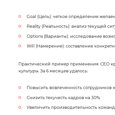
Goal (Цель): четкое определение желаем
Reality (Реальность): анализ текущей си
Options (Варианты): исследование воз
Will (Намерение): составление конкрет
Практический пример применения: CEO к
культуры. За 6 месяцев удалось:
Повысить вовлеченность сотрудников 
Снизить текучесть кадров на 30%
Увеличить производительность команд