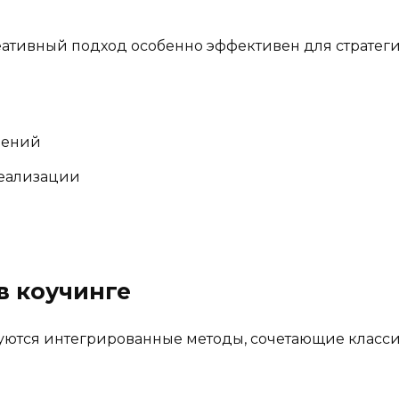
реативный подход особенно эффективен для страте
чений
реализации
 коучинге
зуются интегрированные методы, сочетающие клас