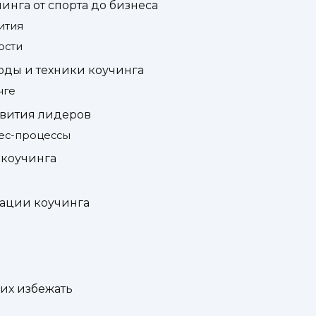
нга от спорта до бизнеса
ития
ости
оды и техники коучинга
нге
вития лидеров
нес-процессы
 коучинга
ации коучинга
их избежать