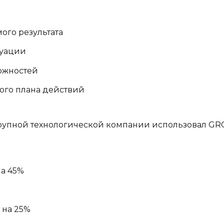
ого результата
туации
можностей
ного плана действий
рупной технологической компании использовал G
на 45%
 на 25%