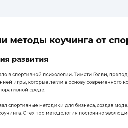
 методы коучинга от спо
рия развития
ало в спортивной психологии. Тимоти Голви, препода
ей игры, которые легли в основу современного ко
поративной среде.
вал спортивные методики для бизнеса, создав моде
оучинга. С тех пор методология постоянно эволюц