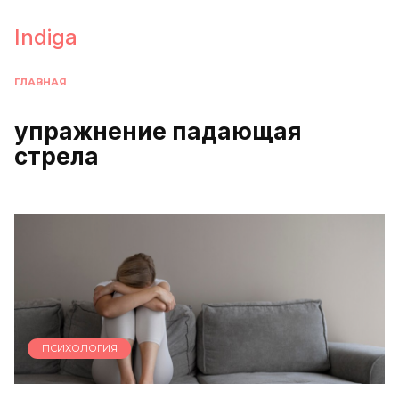
Перейти
к
Indiga
содержанию
ГЛАВНАЯ
упражнение падающая
стрела
ПСИХОЛОГИЯ