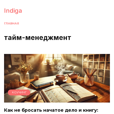
Перейти
к
Indiga
содержанию
ГЛАВНАЯ
тайм-менеджмент
КОУЧИНГ
Как не бросать начатое дело и книгу: