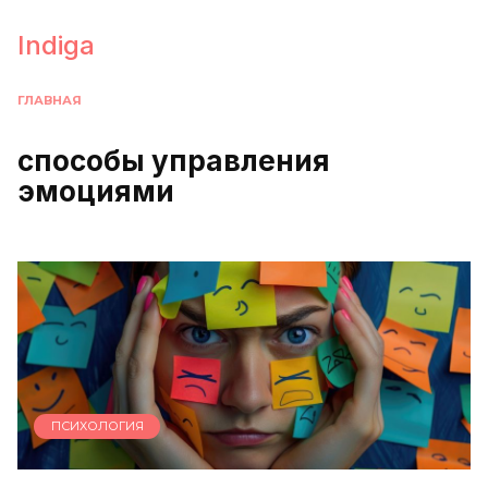
Перейти
к
Indiga
содержанию
ГЛАВНАЯ
способы управления
эмоциями
ПСИХОЛОГИЯ