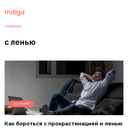
Перейти
к
Indiga
содержанию
ГЛАВНАЯ
с ленью
КОУЧИНГ
Как бороться с прокрастинацией и ленью