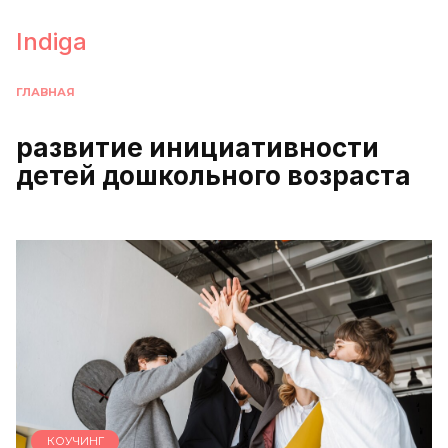
Перейти
к
Indiga
содержанию
ГЛАВНАЯ
развитие инициативности
детей дошкольного возраста
КОУЧИНГ