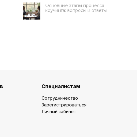
Основные этапы процесса
коучинга: вопросы и ответы
Получите 50 000 руб на
обучение
ов
Специалистам
Ответьте на 3 вопроса, чтобы
подать заявку на грант
Сотрудничество
Зарегистрироваться
Какую цель вы ставите на
Личный кабинет
обучение?
Освоить новую профессию
Развить карьеру / бизнес