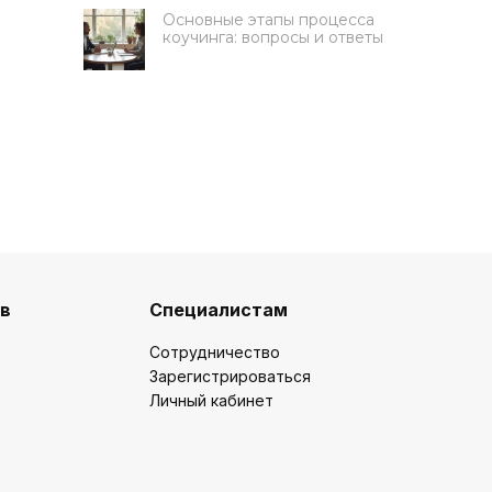
Основные этапы процесса
коучинга: вопросы и ответы
Получите 50 000 руб на
обучение
ов
Специалистам
Ответьте на 3 вопроса, чтобы
подать заявку на грант
Сотрудничество
Зарегистрироваться
Какую цель вы ставите на
Личный кабинет
обучение?
Освоить новую профессию
Развить карьеру / бизнес