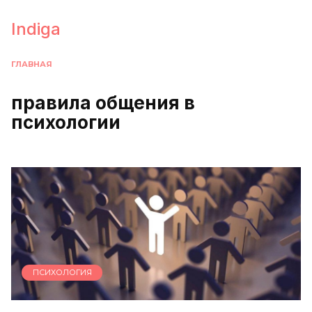
Перейти
к
Indiga
содержанию
ГЛАВНАЯ
правила общения в
психологии
ПСИХОЛОГИЯ