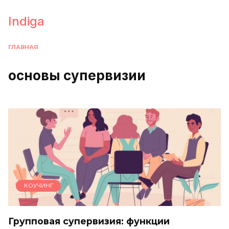
Перейти
к
Indiga
содержанию
ГЛАВНАЯ
основы супервизии
КОУЧИНГ
Групповая супервизия: функции