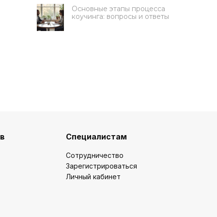
Основные этапы процесса
коучинга: вопросы и ответы
Получите 50 000 руб на
обучение
ов
Специалистам
Ответьте на 3 вопроса, чтобы
подать заявку на грант
Сотрудничество
Зарегистрироваться
Какую цель вы ставите на
Личный кабинет
обучение?
Освоить новую профессию
Развить карьеру / бизнес