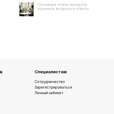
Основные этапы процесса
коучинга: вопросы и ответы
Получите 50 000 руб на
обучение
ов
Специалистам
Ответьте на 3 вопроса, чтобы
подать заявку на грант
Сотрудничество
Зарегистрироваться
Какую цель вы ставите на
Личный кабинет
обучение?
Освоить новую профессию
Развить карьеру / бизнес