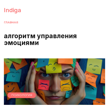
Перейти
к
Indiga
содержанию
ГЛАВНАЯ
алгоритм управления
эмоциями
ПСИХОЛОГИЯ