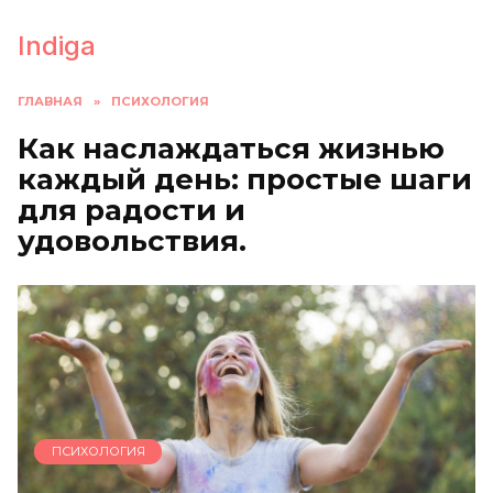
Перейти
к
Indiga
содержанию
ГЛАВНАЯ
»
ПСИХОЛОГИЯ
Как наслаждаться жизнью
каждый день: простые шаги
для радости и
удовольствия.
ПСИХОЛОГИЯ