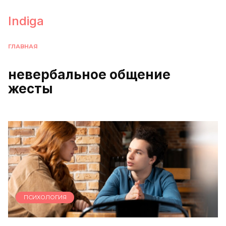
Перейти
к
Indiga
содержанию
ГЛАВНАЯ
невербальное общение
жесты
ПСИХОЛОГИЯ