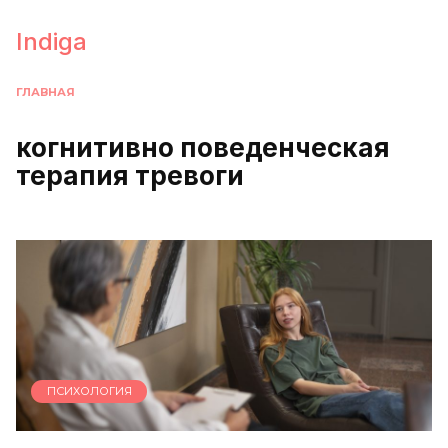
Перейти
к
Indiga
содержанию
ГЛАВНАЯ
когнитивно поведенческая
терапия тревоги
ПСИХОЛОГИЯ