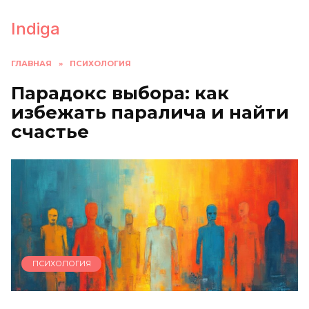
Перейти
к
Indiga
содержанию
ГЛАВНАЯ
»
ПСИХОЛОГИЯ
Парадокс выбора: как
избежать паралича и найти
счастье
ПСИХОЛОГИЯ