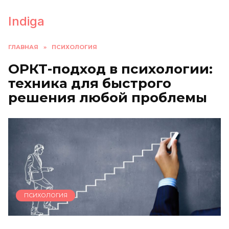
Перейти
к
Indiga
содержанию
ГЛАВНАЯ
»
ПСИХОЛОГИЯ
ОРКТ-подход в психологии:
техника для быстрого
решения любой проблемы
ПСИХОЛОГИЯ