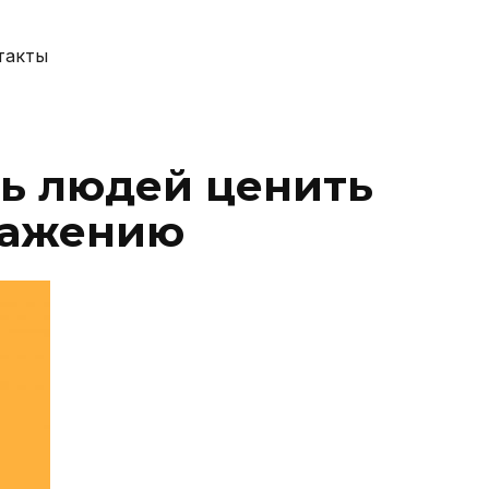
такты
ть людей ценить
уважению