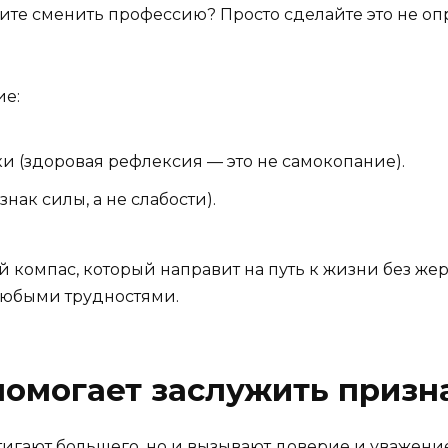
тите сменить профессию? Просто сделайте это не оп
ие:
 (здоровая рефлексия — это не самокопание).
нак силы, а не слабости).
 компас, который направит на путь к жизни без жерт
 любыми трудностями.
 помогает заслужить приз
стигают большего, но и вызывают доверие и уважени