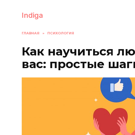
Перейти
к
Indiga
содержанию
ГЛАВНАЯ
»
ПСИХОЛОГИЯ
Как научиться лю
вас: простые ша