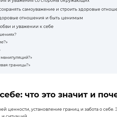
ия и уважения со стороны окружающих
сохранять самоуважение и строить здоровые отнош
 здоровые отношения и быть ценимым
любви и уважении к себе
ошениях?
ие?»
»
 манипуляций?»
ивая границы?»
ебе: что это значит и поч
ей ценности, установление границ и забота о себе.
 и ситуаций.