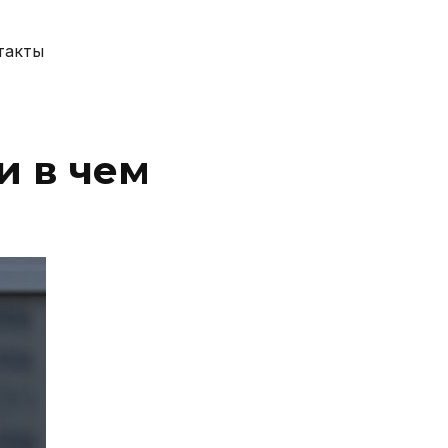
такты
и в чем