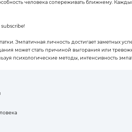
пособность человека сопереживать ближнему. Каждый
 subscribe!
статки. Эмпатичная личность достигает заметных усп
дания может стать причиной выгорания или тревожн
льзуя психологические методы, интенсивность эмпа
и
ловека