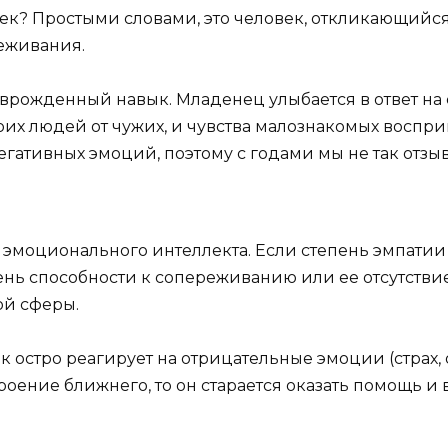
ек? Простыми словами, это человек, откликающийся
реживания.
врожденный навык. Младенец улыбается в ответ на см
их людей от чужих, и чувства малознакомых восприн
егативных эмоций, поэтому с годами мы не так отзывч
эмоционального интеллекта. Если степень эмпатии 
ь способности к сопереживанию или ее отсутствие
й сферы.
стро реагирует на отрицательные эмоции (страх, о
роение ближнего, то он старается оказать помощь 