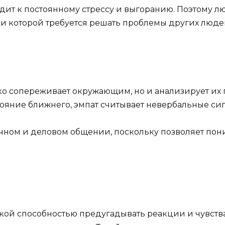
ит к постоянному стрессу и выгоранию. Поэтому 
ри которой требуется решать проблемы других люде
о сопереживает окружающим, но и анализирует их п
ояние ближнего, эмпат считывает невербальные си
ном и деловом общении, поскольку позволяет пони
ой способностью предугадывать реакции и чувства 