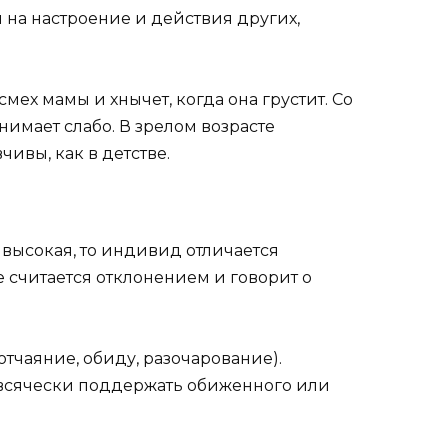
 на настроение и действия других,
ех мамы и хнычет, когда она грустит. Со
имает слабо. В зрелом возрасте
ивы, как в детстве.
высокая, то индивид отличается
 считается отклонением и говорит о
тчаяние, обиду, разочарование).
и всячески поддержать обиженного или