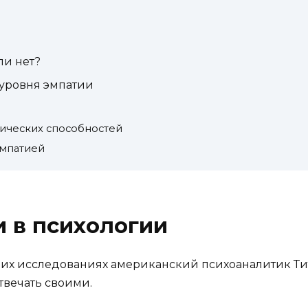
ли нет?
 уровня эмпатии
ических способностей
эмпатией
 в психологии
оих исследованиях американский психоаналитик Ти
твечать своими.