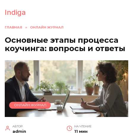
Перейти
к
Indiga
содержанию
ГЛАВНАЯ
»
ОНЛАЙН ЖУРНАЛ
Основные этапы процесса
коучинга: вопросы и ответы
ОНЛАЙН ЖУРНАЛ
АВТОР
НА ЧТЕНИЕ
admin
11 мин